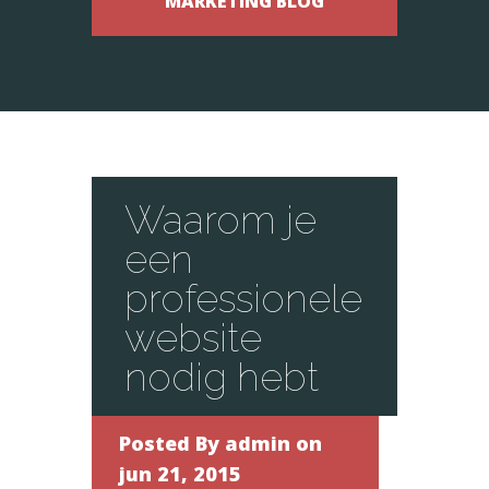
MARKETING BLOG
Waarom je
een
professionele
website
nodig hebt
Posted By
admin
on
jun 21, 2015