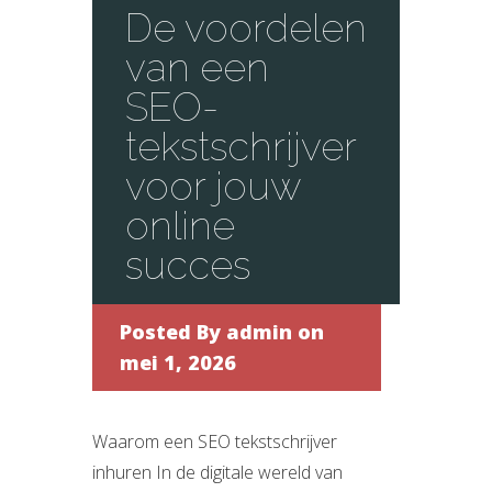
De voordelen
van een
SEO-
tekstschrijver
voor jouw
online
succes
Posted By
admin
on
mei 1, 2026
Waarom een SEO tekstschrijver
inhuren In de digitale wereld van