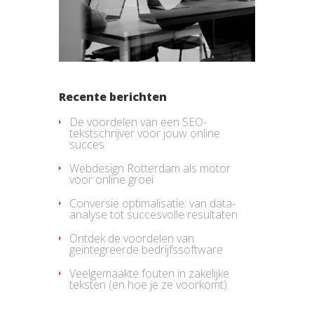
Recente berichten
De voordelen van een SEO-
tekstschrijver voor jouw online
succes
Webdesign Rotterdam als motor
voor online groei
Conversie optimalisatie: van data-
analyse tot succesvolle resultaten
Ontdek de voordelen van
geïntegreerde bedrijfssoftware
Veelgemaakte fouten in zakelijke
teksten (en hoe je ze voorkomt)