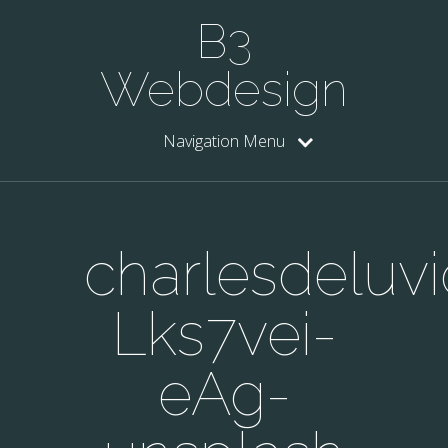
B3
Webdesign
Navigation Menu
charlesdeluvi
Lks7vei-
eAg-